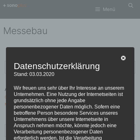
Zum
Menü
Inhalt
springen
Messebau
Suchen
Datenschutzerklärung
nach:
Stand: 03.03.2020
Wir freuen uns sehr über Ihr Interesse an unserem
Archiv
Unternehmen. Eine Nutzung der Internetseiten ist
Oktober 2020
grundsätzlich ohne jede Angabe
März 2018
personenbezogener Daten möglich. Sofern eine
betroffene Person besondere Services unseres
Unternehmens über unsere Internetseite in
Anspruch nehmen möchte, könnte jedoch eine
Suchen
Verarbeitung personenbezogener Daten
nach:
erforderlich werden. Ist die Verarbeitung