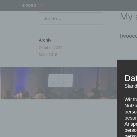
Zum
Inhalt
My 
Suchen
springen
nach:
[wooc
Archiv
Oktober 2020
März 2018
Da
Stand
Wir f
Nutzu
perso
beson
Anspr
perso
perso